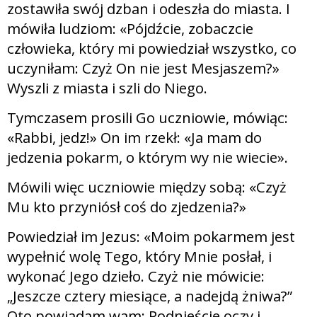
zostawiła swój dzban i odeszła do miasta. I
mówiła ludziom: «Pójdźcie, zobaczcie
człowieka, który mi powiedział wszystko, co
uczyniłam: Czyż On nie jest Mesjaszem?»
Wyszli z miasta i szli do Niego.
Tymczasem prosili Go uczniowie, mówiąc:
«Rabbi, jedz!» On im rzekł: «Ja mam do
jedzenia pokarm, o którym wy nie wiecie».
Mówili więc uczniowie między sobą: «Czyż
Mu kto przyniósł coś do zjedzenia?»
Powiedział im Jezus: «Moim pokarmem jest
wypełnić wolę Tego, który Mnie posłał, i
wykonać Jego dzieło. Czyż nie mówicie:
„Jeszcze cztery miesiące, a nadejdą żniwa?”
Oto powiadam wam: Podnieście oczy i