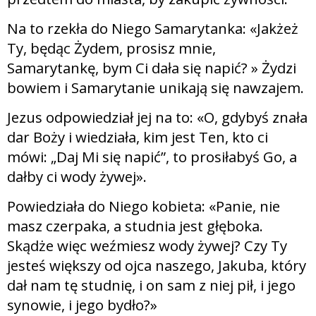
Na to rzekła do Niego Samarytanka: «Jakżeż
Ty, będąc Żydem, prosisz mnie,
Samarytankę, bym Ci dała się napić? » Żydzi
bowiem i Samarytanie unikają się nawzajem.
Jezus odpowiedział jej na to: «O, gdybyś znała
dar Boży i wiedziała, kim jest Ten, kto ci
mówi: „Daj Mi się napić”, to prosiłabyś Go, a
dałby ci wody żywej».
Powiedziała do Niego kobieta: «Panie, nie
masz czerpaka, a studnia jest głęboka.
Skądże więc weźmiesz wody żywej? Czy Ty
jesteś większy od ojca naszego, Jakuba, który
dał nam tę studnię, i on sam z niej pił, i jego
synowie, i jego bydło?»