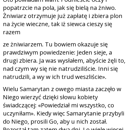
popatrzcie na pola, jak się bielą na żniwo.
Żniwiarz otrzymuje już zapłatę i zbiera plon
na życie wieczne, tak iż siewca cieszy się
razem
ze żniwiarzem. Tu bowiem okazuje się
prawdziwym powiedzenie: Jeden sieje, a
drugi zbiera. Ja was wysłałem, abyście żęli to,
nad czym wy się nie natrudziliście. Inni się
natrudzili, a wy w ich trud weszliście».
Wielu Samarytan z owego miasta zaczęło w
Niego wierzyć dzięki słowu kobiety
świadczącej: «Powiedział mi wszystko, co
uczyniłam». Kiedy więc Samarytanie przybyli
do Niego, prosili Go, aby u nich został.
Pozostał tam zatem dwa dni. I o wiele więcej