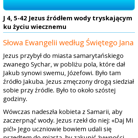
J 4, 5-42 Jezus źródłem wody tryskającym
ku życiu wiecznemu
Słowa Ewangelii według Świętego Jana
Jezus przybył do miasta samarytańskiego
zwanego Sychar, w pobliżu pola, które dał
Jakub synowi swemu, Józefowi. Było tam
źródło Jakuba. Jezus zmęczony drogą siedział
sobie przy źródle. Było to około szóstej
godziny.
Wówczas nadeszła kobieta z Samarii, aby
zaczerpnąć wody. Jezus rzekł do niej: «Daj Mi
pić!» Jego uczniowie bowiem udali się
przedtem do miasta, by zakupić żywności.