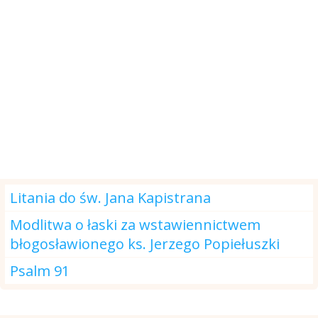
Modlitwa na dzisiaj
Litania do św. Jana Kapistrana
Modlitwa o łaski za wstawiennictwem
błogosławionego ks. Jerzego Popiełuszki
Psalm 91
DOBRA kartka