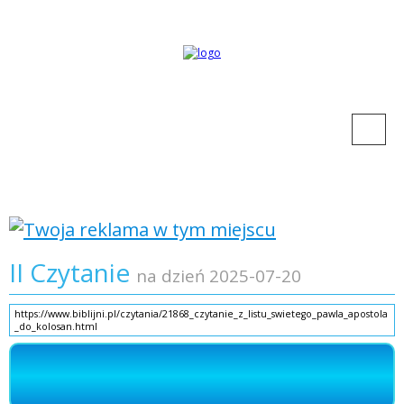
II Czytanie
na dzień 2025-07-20
https://www.biblijni.pl/czytania/21868_czytanie_z_listu_swietego_pawla_apostola
_do_kolosan.html