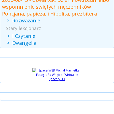
wspomnienie świętych męczenników
Poncjana, papieża, i Hipolita, prezbitera
Rozważanie
Stary lekcjonarz
I Czytanie
Ewangelia
Partnerzy
Instagram
15 lat Biblijni.pl