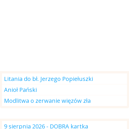
Modlitwa na dzisiaj
Litania do bł. Jerzego Popiełuszki
Anioł Pański
Modlitwa o zerwanie więzów zła
DOBRA kartka
9 sierpnia 2026 - DOBRA kartka