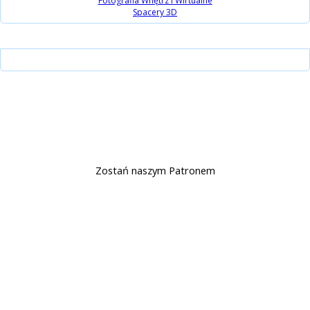
Instagram
15 lat Biblijni.pl
Wsparcie
Zostań naszym Patronem