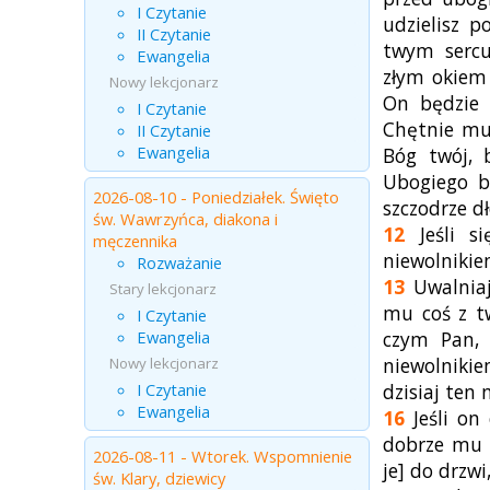
I Czytanie
udzielisz p
II Czytanie
twym sercu
Ewangelia
złym okiem 
Nowy lekcjonarz
On będzie 
I Czytanie
Chętnie mu 
II Czytanie
Ewangelia
Bóg twój, 
Ubogiego b
2026-08-10 - Poniedziałek. Święto
szczodrze d
św. Wawrzyńca, diakona i
12
Jeśli si
męczennika
niewolnikie
Rozważanie
13
Uwalniaj
Stary lekcjonarz
mu coś z tw
I Czytanie
Ewangelia
czym Pan, 
niewolnikie
Nowy lekcjonarz
I Czytanie
dzisiaj ten 
Ewangelia
16
Jeśli on 
dobrze mu 
2026-08-11 - Wtorek. Wspomnienie
je] do drzw
św. Klary, dziewicy