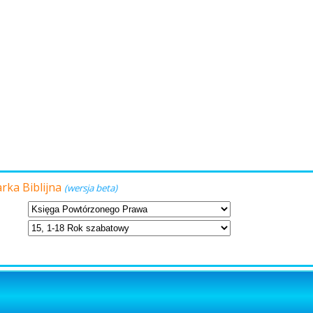
ania ślubne
Modlitwy
Przydatne informacje
O nas
rka Biblijna
(wersja beta)