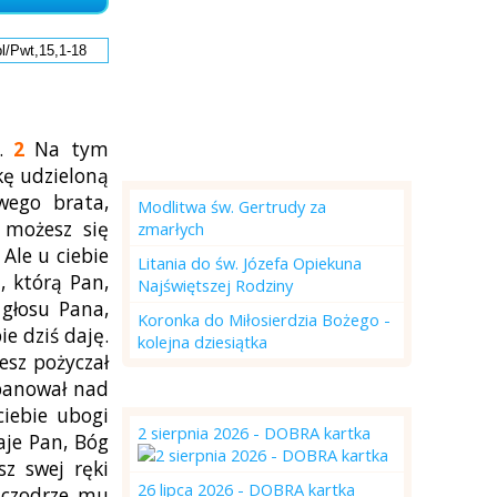
w.
2
Na tym
Modlitwa na dzisiaj
kę udzieloną
wego brata,
Modlitwa św. Gertrudy za
możesz się
zmarłych
Ale u ciebie
Litania do św. Józefa Opiekuna
, którą Pan,
Najświętszej Rodziny
 głosu Pana,
Koronka do Miłosierdzia Bożego -
e dziś daję.
kolejna dziesiątka
iesz pożyczał
 panował nad
DOBRA kartka
ciebie ubogi
2 sierpnia 2026 - DOBRA kartka
aje Pan, Bóg
z swej ręki
26 lipca 2026 - DOBRA kartka
zczodrze mu