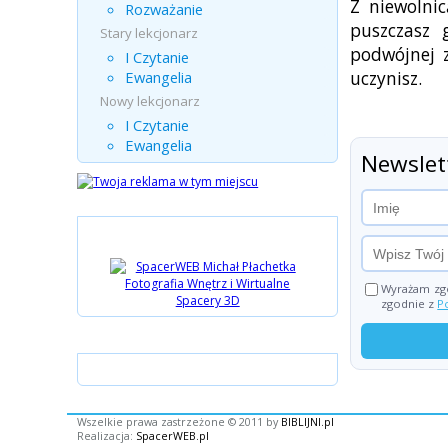
Z niewolni
Rozważanie
puszczasz 
Stary lekcjonarz
podwójnej z
I Czytanie
uczynisz.
Ewangelia
Nowy lekcjonarz
I Czytanie
Ewangelia
Newslet
Partnerzy
Wyrażam zgo
zgodnie z
P
Instagram
Wszelkie prawa zastrzeżone © 2011 by
BIBLIJNI.pl
Realizacja:
SpacerWEB.pl