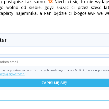
cą postąpisz tak samo.
18
Niech ci się to nie wydaje
go wolno od siebie, gdyż służąc ci przez sześć lat
apłaty najemnika, a Pan będzie ci błogosławił we w
ter
dę na przetwarzanie moich danych osobowych przez Biblijni.pl w celu przesyłan
olityką prywatności
.