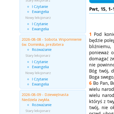
Stary lekcjonarz
I Czytanie
Pwt, 15, 1-
Ewangelia
Nowy lekcjonarz
I Czytanie
Ewangelia
1
Pod konie
2026-08-08 - Sobota. Wspomnienie
będzie pole
św. Dominika, prezbitera
bliźniemu,
Rozważanie
ponieważ o
Stary lekcjonarz
domagać zwr
I Czytanie
nie powinno
Ewangelia
Bóg twój, d
Nowy lekcjonarz
Boga swego,
I Czytanie
6
Bo Pan, Bó
Ewangelia
wielu narod
2026-08-09 - Dziewiętnasta
wielu naro
Niedziela zwykła.
któryś z tw
Rozważanie
twój, nie 
Stary lekcjonarz
przed ubo