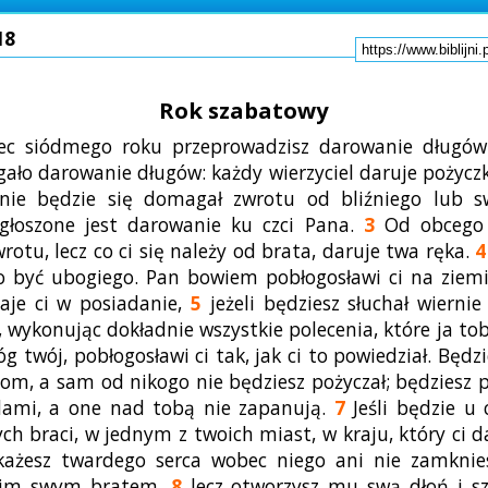
18
Rok szabatowy
c siódmego roku przeprowadzisz darowanie długó
gało darowanie długów: każdy wierzyciel daruje pożycz
 nie będzie się domagał zwrotu od bliźniego lub s
głoszone jest darowanie ku czci Pana.
3
Od obcego 
otu, lecz co ci się należy od brata, daruje twa ręka.
4
 być ubogiego. Pan bowiem pobłogosławi ci na ziemi
aje ci w posiadanie,
5
jeżeli będziesz słuchał wiernie
 wykonując dokładnie wszystkie polecenia, które ja tobi
g twój, pobłogosławi ci tak, jak ci to powiedział. Będz
om, a sam od nikogo nie będziesz pożyczał; będziesz
dami, a one nad tobą nie zapanują.
7
Jeśli będzie u 
ych braci, w jednym z twoich miast, w kraju, który ci d
okażesz twardego serca wobec niego ani nie zamknies
gim swym bratem,
8
lecz otworzysz mu swą dłoń i s