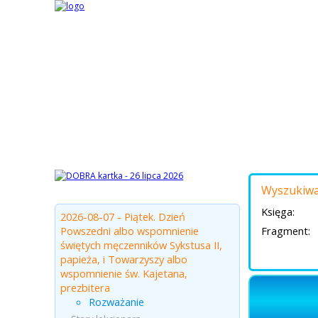
Strona główna
Biblia
Czytania z dnia
Czyt
Czytania z dnia
Wyszukiwa
Księga:
2026-08-07 - Piątek. Dzień
Powszedni albo wspomnienie
Fragment:
świętych męczenników Sykstusa II,
papieża, i Towarzyszy albo
wspomnienie św. Kajetana,
prezbitera
Rozważanie