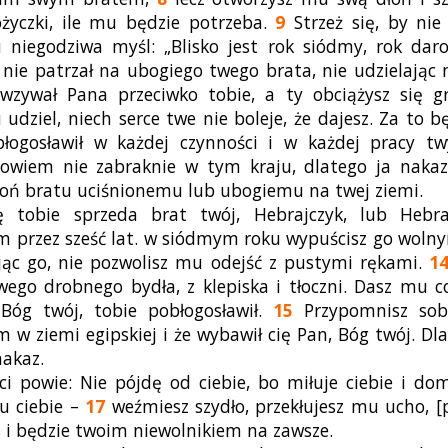
ożyczki, ile mu będzie potrzeba.
9
Strzeż się, by nie
 niegodziwa myśl: „Blisko jest rok siódmy, rok daro
nie patrzał na ubogiego twego brata, nie udzielają
wzywał Pana przeciwko tobie, a ty obciążysz się 
udziel, niech serce twe nie boleje, że dajesz. Za to bę
błogosławił w każdej czynności i w każdej pracy t
owiem nie zabraknie w tym kraju, dlatego ja nakaz
łoń bratu uciśnionemu lub ubogiemu na twej ziemi.
ę tobie sprzeda brat twój, Hebrajczyk, lub Hebra
m przez sześć lat. w siódmym roku wypuścisz go wolny
ąc go, nie pozwolisz mu odejść z pustymi rękami.
1
ego drobnego bydła, z klepiska i tłoczni. Dasz mu c
Bóg twój, tobie pobłogosławił.
15
Przypomnisz sobi
m w ziemi egipskiej i że wybawił cię Pan, Bóg twój. Dla
nakaz.
ci powie: Nie pójdę od ciebie, bo miłuje ciebie i do
u ciebie –
17
weźmiesz szydło, przekłujesz mu ucho, [
i, i będzie twoim niewolnikiem na zawsze.