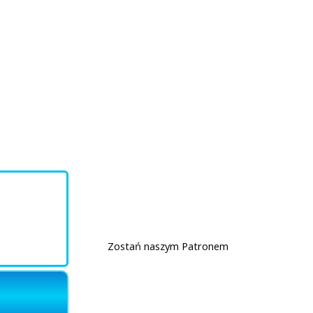
Kontakt
15 lat Biblijni.pl
Wsparcie
Zostań naszym Patronem