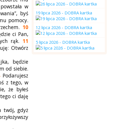
 powstała w
wania”, byś
19 lipca 2026 - DOBRA kartka
c mu pomocy.
grzechem.
10
12 lipca 2026 - DOBRA kartka
dzie ci Pan,
wych rąk.
11
5 lipca 2026 - DOBRA kartka
uję: Otwórz
jka, będzie
m od siebie.
4
Podarujesz
oś z tego, w
e, że byłeś
tego ci daję
m twój, gdyż
przyłożywszy